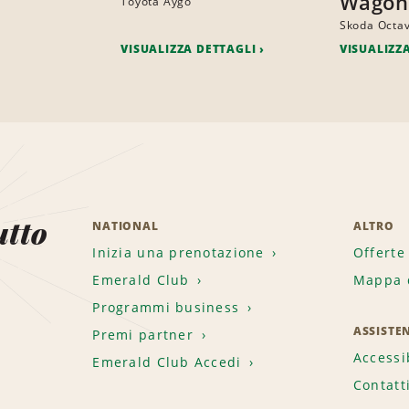
Wagon
Toyota Aygo
Skoda Octav
VISUALIZZA DETTAGLI
VISUALIZZ
utto
NATIONAL
ALTRO
Inizia una prenotazione
Offerte
Emerald Club
Mappa d
.
Programmi business
ASSISTE
Premi partner
Accessi
Emerald Club Accedi
Contatt