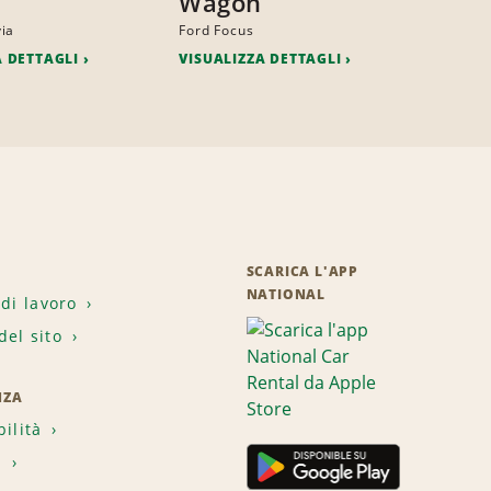
Wagon
ia
Ford Focus
A DETTAGLI
VISUALIZZA DETTAGLI
SCARICA L'APP
NATIONAL
 di lavoro
el sito
NZA
bilità
i