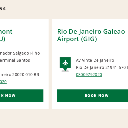
NS
mont
Rio De Janeiro Galeao
U)
Airport (GIG)
nador Salgado Filho
Terminal Santos
Av Vinte De Janeiro
ORT
Rio De Janeiro 21941-570
AIRPORT
aneiro 20020 010
BR
08009792020
020
OK NOW
BOOK NOW