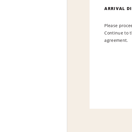
ARRIVAL D
Please procee
Continue to t
agreement.