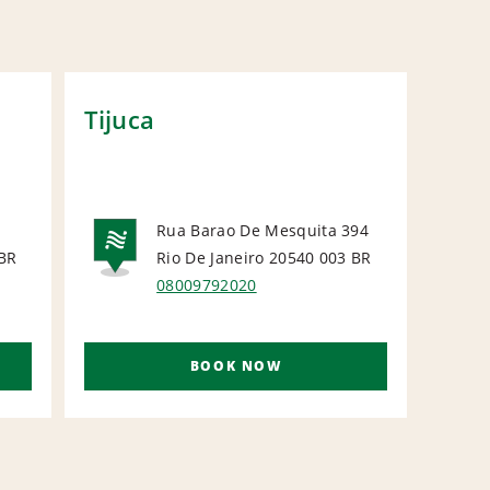
Tijuca
Nite
Rua Barao De Mesquita 394
BR
Rio De Janeiro 20540 003
BR
NATIONAL
N
08009792020
BOOK NOW