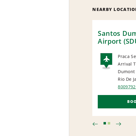
NEARBY LOCATIO
Santos Du
Airport (SD
Praca Se
Arrival 
AIRP
Dumont
Rio De J
8009792
BO