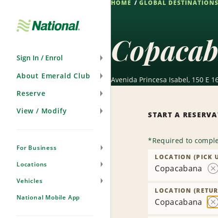
HOME
GLOBAL DESTINATION
Skip
Navigation
Copacab
Sign In / Enrol
About Emerald Club
Avenida Princesa Isabel, 150 E 16
Reserve
View / Modify
START A RESERV
*
Required to comple
For Business
LOCATION (PICK 
Locations
Copacabana
R
Vehicles
L
LOCATION (RETUR
National Mobile App
Copacabana
R