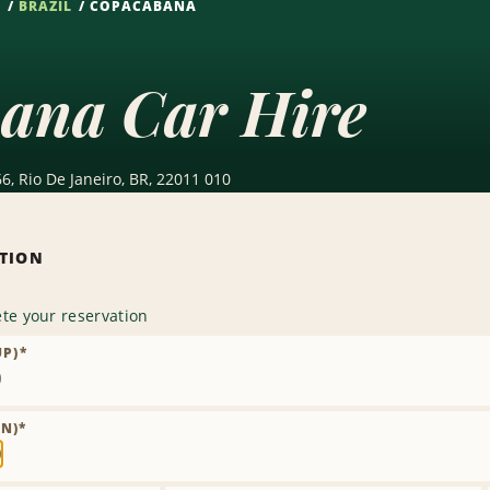
S
BRAZIL
COPACABANA
ana Car Hire
6, Rio De Janeiro, BR, 22011 010
ATION
te your reservation
UP)
*
emove
ocation
N)
*
emove