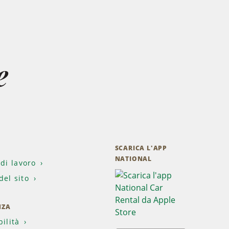
e
SCARICA L'APP
NATIONAL
 di lavoro
el sito
NZA
bilità