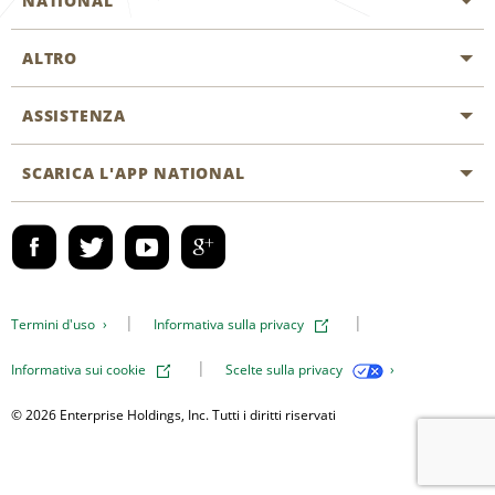
NATIONAL
ALTRO
Inizia una prenotazione
Emerald Club
ASSISTENZA
Offerte di lavoro
Programmi business
Mappa del sito
SCARICA L'APP NATIONAL
Accessibilità
Premi partner
Contatti
Emerald Club Accedi
Termini d'uso
Informativa sulla privacy
Informativa sui cookie
Scelte sulla privacy
© 2026 Enterprise Holdings, Inc. Tutti i diritti riservati