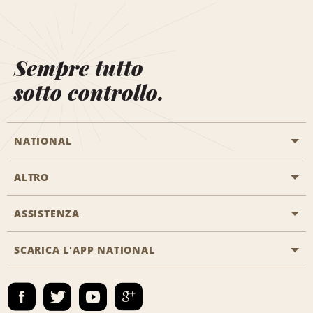
Sempre tutto
sotto controllo.
NATIONAL
ALTRO
Inizia una prenotazione
Emerald Club
ASSISTENZA
Offerte di lavoro
Programmi business
Mappa del sito
SCARICA L'APP NATIONAL
Accessibilità
Premi partner
Contatti
Emerald Club Accedi