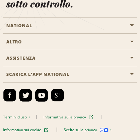
sotto controllo.
NATIONAL
ALTRO
Inizia una prenotazione
Emerald Club
ASSISTENZA
Offerte di lavoro
Programmi business
Mappa del sito
SCARICA L'APP NATIONAL
Accessibilità
Premi partner
Contatti
Emerald Club Accedi
Termini d'uso
Informativa sulla privacy
Informativa sui cookie
Scelte sulla privacy