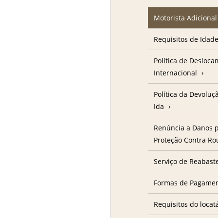
Motorista Adicional
Requisitos de Idad
Política de Desloc
Internacional
Política da Devolu
Ida
Renúncia a Danos p
Proteção Contra R
Serviço de Reabast
Formas de Pagame
Requisitos do locat