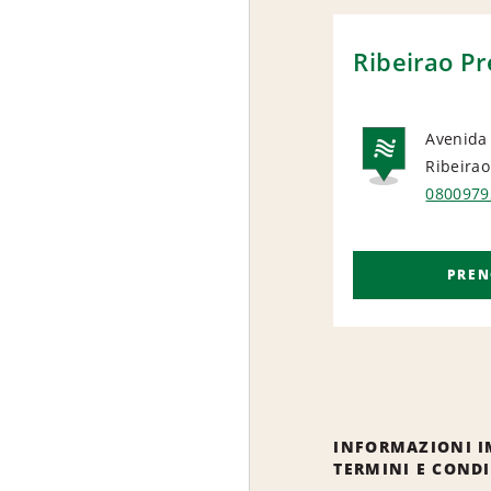
Ribeirao Pr
Avenida 
Ribeirao
NAT
0800979
PREN
INFORMAZIONI I
TERMINI E COND