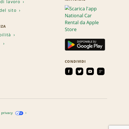
 di lavoro
el sito
NZA
bilità
i
CONDIVIDI
a privacy