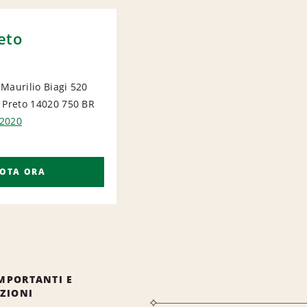
eto
Maurilio Biagi 520
 Preto 14020 750
BR
IONAL
2020
OTA ORA
MPORTANTI E
IZIONI