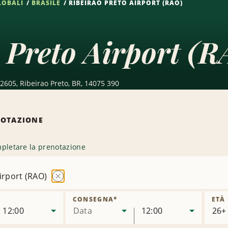
LOBALI
BRASILE
RIBEIRAO PRETO AIRPORT (RAO)
 Preto Airport (R
2605, Ribeirao Preto, BR, 14075 390
NOTAZIONE
pletare la prenotazione
irport (RAO)
Rimuovi
sede
CONSEGNA
*
ETÀ
12:00
Data
12:00