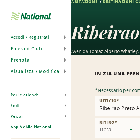
ABITAZIONE
DESTINAZIONI G
Salta
navigazione
Ribeirao
Accedi / Registrati
Emerald Club
Avenida Tomaz Alberto Whatley, 
Prenota
Visualizza / Modifica
INIZIA UNA PRE
*
Necessario per com
Per le aziende
UFFICIO
*
Sedi
Ribeirao Preto A
Veicoli
RITIRO
*
App Mobile National
Data