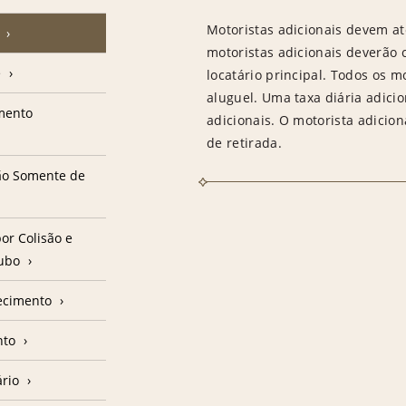
Motoristas adicionais devem at
motoristas adicionais deverão
e
locatário principal. Todos os m
aluguel. Uma taxa diária adici
amento
adicionais. O motorista adicion
de retirada.
ção Somente de
or Colisão e
oubo
ecimento
nto
ário