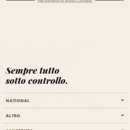
Hai bisogno di aiuto? Contatti
Sempre tutto
sotto controllo.
NATIONAL
ALTRO
Inizia una prenotazione
Emerald Club