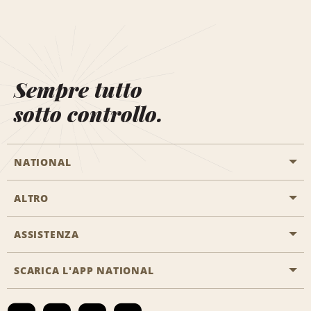
Sempre tutto
sotto controllo.
NATIONAL
ALTRO
Inizia una prenotazione
Emerald Club
ASSISTENZA
Offerte di lavoro
Programmi business
Mappa del sito
SCARICA L'APP NATIONAL
Accessibilità
Premi partner
Contatti