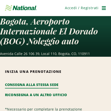
Salta
navigazione
Accedi / Registrati
Men
Bogota, Aeroporto
Internazionale El Dorado
(BOG) Noleggio auto
Avenida Calle 26 106 39, Local 110, Bogota, CO, 110911
INIZIA UNA PRENOTAZIONE
CONSEGNA ALLA STESSA SEDE
RICONSEGNA A UN ALTRO UFFICIO
*
Necessario per completare la prenotazione