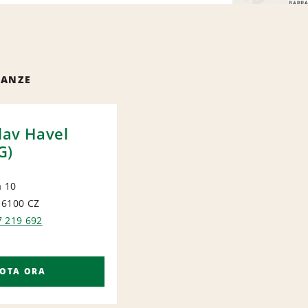
NANZE
lav Havel
G)
a 10
16100
CZ
ORT
7 219 692
OTA ORA