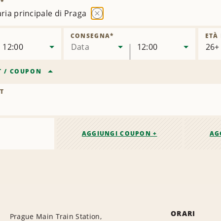
)
*
aria principale di Praga
Rimuovi
sede
CONSEGNA
*
ETÀ
12:00
Data
12:00
T
/
COUPON
T
AGGIUNGI COUPON +
AG
ORARI
Prague Main Train Station,