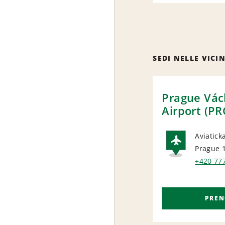
SEDI NELLE VICI
Prague Vác
Airport (PR
Aviatick
Prague 
AIRP
+420 77
PREN