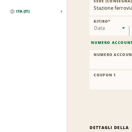
SEDE (CONSEGNA
Stazione ferrovi
ITA (IT)
Globale
RITIRO
*
Data
NUMERO ACCOUN
NUMERO ACCOUN
COUPON 1
DETTAGLI DELLA