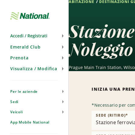
ABITAZIONE
DESTINAZIONI G
Salta
navigazione
Stazione
Accedi / Registrati
Noleggio
Emerald Club
Prenota
Prague Main Train Station, Wilso
Visualizza / Modifica
INIZIA UNA PRE
Per le aziende
Sedi
*
Necessario per com
Veicoli
SEDE (RITIRO)
*
Stazione ferrovi
App Mobile National