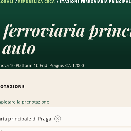
LOBALI
REPUBBLICA CECA
STAZIONE FERROVIARIA PRINCIPAL
 ferroviaria princ
 auto
nova 10 Platform 1b End, Prague, CZ, 12000
NOTAZIONE
pletare la prenotazione
aria principale di Praga
Rimuovi
sede