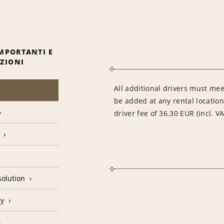
MPORTANTI E
IZIONI
All additional drivers must mee
be added at any rental location
driver fee of 36.30 EUR (incl. V
olution
cy