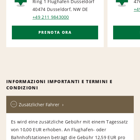
Ring 1 Flughafen Dusseldorf
47
AIRPORT
AI
40474 Dusseldorf, NW
DE
+4
+49 211 9843000
PRENOTA ORA
INFORMAZIONI IMPORTANTI E TERMINI E
CONDIZIONI
Zusätzlicher Fahrer
Es wird eine zusätzliche Gebühr mit einem Tagessatz
von 10,00 EUR erhoben. An Flughafen- oder
Bahnhofstationen beträgt die Gebühr 12,59 EUR pro