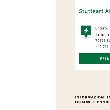
Stuttgart A
Enterpri
Termina
AIRP
70629 St
+49 711
PREN
INFORMAZIONI I
TERMINI E COND