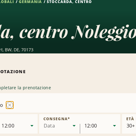
LOBALI
GERMANIA
STOCCARDA, CENTRO
a, centro Noleggi
rt, BW, DE, 70173
NOTAZIONE
pletare la prenotazione
ro
Rimuovi
sede
CONSEGNA
*
ETÀ
12:00
Data
12:00