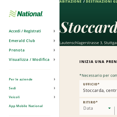
ABITAZIONE
DESTINAZIONI G
Salta
navigazione
Stoccard
Accedi / Registrati
Emerald Club
Lautenschlagerstrasse 3, Stuttga
Prenota
Visualizza / Modifica
INIZIA UNA PRE
*
Necessario per com
Per le aziende
UFFICIO
*
Sedi
Stoccarda, cent
Veicoli
RITIRO
*
App Mobile National
Data