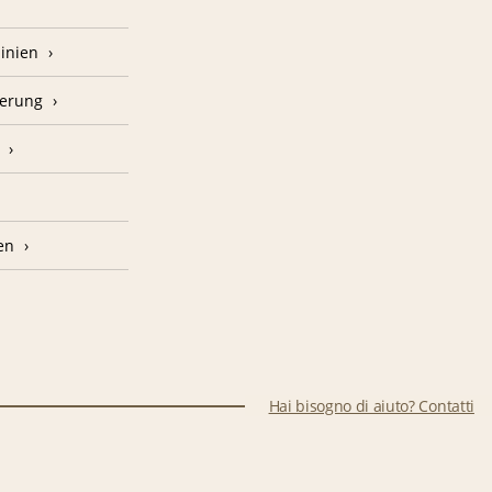
linien
herung
en
Hai bisogno di aiuto? Contatti