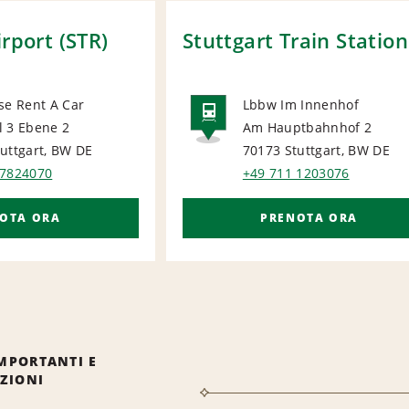
irport (STR)
Stuttgart Train Station
se Rent A Car
Lbbw Im Innenhof
l 3 Ebene 2
Am Hauptbahnhof 2
ORT
RAIL
uttgart, BW
DE
70173 Stuttgart, BW
DE
 7824070
+49 711 1203076
OTA ORA
PRENOTA ORA
MPORTANTI E
IZIONI