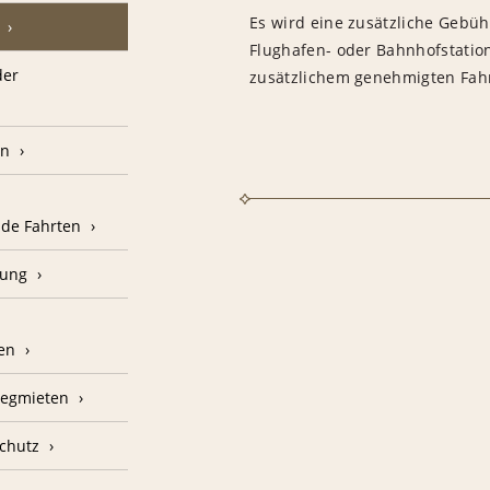
Es wird eine zusätzliche Gebü
Flughafen- oder Bahnhofstatio
der
zusätzlichem genehmigten Fah
en
nde Fahrten
kung
en
nwegmieten
schutz