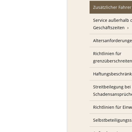
Zusätzlicher Fahrer
Service außerhalb 
Geschäftszeiten
Altersanforderung
Richtlinien für
grenzüberschreite
Haftungsbeschrän
Streitbeilegung bei
Schadensansprüch
Richtlinien für Ei
Selbstbeteiligungs