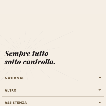
Sempre tutto
sotto controllo.
NATIONAL
ALTRO
Inizia una prenotazione
Emerald Club
ASSISTENZA
Offerte di lavoro