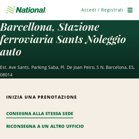
Salta
navigazione
Accedi / Registrati
Men
Barcellona, Stazione
ferroviaria Sants Noleggio
auto
Est. Ave Sants. Parking Saba, Pl. De Joan Peiro, S N, Barcelona, ES,
08014
INIZIA UNA PRENOTAZIONE
CONSEGNA ALLA STESSA SEDE
RICONSEGNA A UN ALTRO UFFICIO