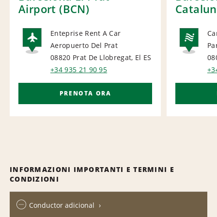
Airport (BCN)
Catalu
Enteprise Rent A Car
Ca
Aeropuerto Del Prat
Pa
AIRPORT
NA
08820 Prat De Llobregat, El
ES
08
+34 935 21 90 95
+3
PRENOTA ORA
INFORMAZIONI IMPORTANTI E TERMINI E
CONDIZIONI
Conductor adicional