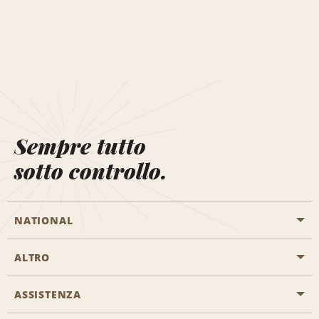
Sempre tutto
sotto controllo.
NATIONAL
ALTRO
Inizia una prenotazione
Emerald Club
ASSISTENZA
Offerte di lavoro
Programmi business