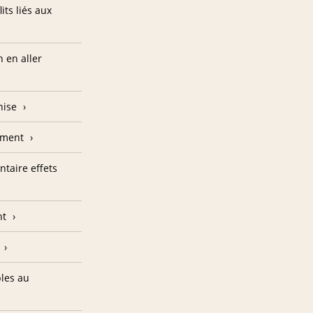
its liés aux
n en aller
hise
lement
taire effets
nt
bles au