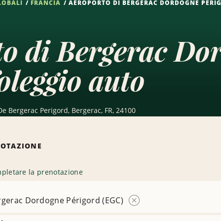
LOBALI
FRANCIA
AEROPORTO DI BERGERAC DORDOGNE PÉRIG
o di Bergerac Do
leggio auto
De Bergerac Perigord, Bergerac, FR, 24100
NOTAZIONE
pletare la prenotazione
rgerac Dordogne Périgord (EGC)
Rimuovi
sede