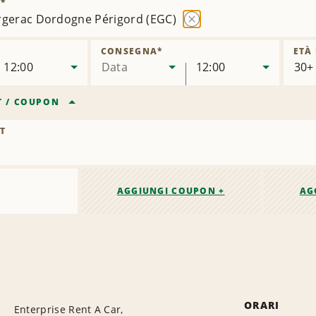
)
*
rgerac Dordogne Périgord (EGC)
Rimuovi
sede
CONSEGNA
*
ETÀ
12:00
Data
12:00
T
/
COUPON
T
AGGIUNGI COUPON +
AG
ORARI
Enterprise Rent A Car,