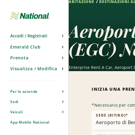
ABITAZIONE
DESTINAZIONI G
Salta
navigazione
Aeroport
Accedi / Registrati
(EGC) No
Emerald Club
Prenota
Enterprise Rent A Car, Aeroport 
Visualizza / Modifica
INIZIA UNA PRE
Per le aziende
Sedi
*
Necessario per com
Veicoli
SEDE (RITIRO)
*
Aeroporto di Be
App Mobile National