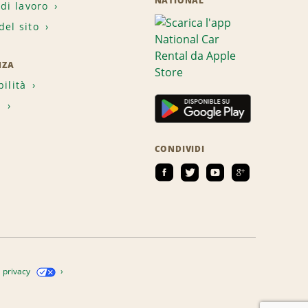
NATIONAL
 di lavoro
el sito
NZA
bilità
i
CONDIVIDI
a privacy