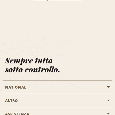
Sempre tutto
sotto controllo.
NATIONAL
ALTRO
Inizia una prenotazione
Emerald Club
ASSISTENZA
Offerte di lavoro