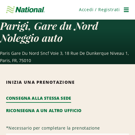
Salta
navigazione
Accedi / Registrati
Men
Parigi, Gare du Nord
Noleggio auto
Paris Gare Du Nord Sncf Voie 3, 18 Rue De Dunkerque Niveau 1,
Paris, FR, 75010
INIZIA UNA PRENOTAZIONE
CONSEGNA ALLA STESSA SEDE
RICONSEGNA A UN ALTRO UFFICIO
*
Necessario per completare la prenotazione