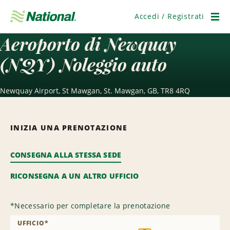
Salta
navigazione
Accedi / Registrati
Men
Aeroporto di Newquay
(NQY) Noleggio auto
Newquay Airport, St Mawgan, St. Mawgan, GB, TR8 4RQ
INIZIA UNA PRENOTAZIONE
CONSEGNA ALLA STESSA SEDE
RICONSEGNA A UN ALTRO UFFICIO
*
Necessario per completare la prenotazione
UFFICIO
*