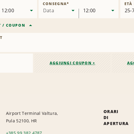
sede
CONSEGNA
*
ETÀ
12:00
Data
12:00
T
/
COUPON
T
AGGIUNGI COUPON +
AG
ORARI
Airport Terminal Valtura,
DI
Pula 52100, HR
APERTURA
+385 99 382 4787