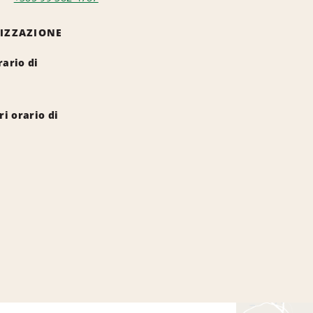
LIZZAZIONE
rario di
i orario di