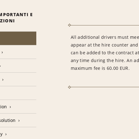
MPORTANTI E
IZIONI
All additional drivers must mee
appear at the hire counter and 
can be added to the contract at
any time during the hire. An ad
maximum fee is 60.00 EUR.
tion
olution
cy