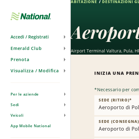
ABITAZIONE
DESTINAZIONI G
Salta
navigazione
Aeroport
Accedi / Registrati
Emerald Club
Airport Terminal Valtura, Pula, H
Prenota
Visualizza / Modifica
INIZIA UNA PRE
*
Necessario per com
Per le aziende
SEDE (RITIRO)
*
Sedi
Aeroporto di Po
Veicoli
SEDE (CONSEGNA
App Mobile National
Aeroporto di Po