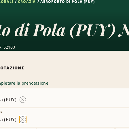
LOBALI
CROAZIA
AEROPORTO DI POLA (PUY)
o di Pola (PUY) N
R, 52100
NOTAZIONE
pletare la prenotazione
la (PUY)
Rimuovi
sede
)
*
la (PUY)
Rimuovi