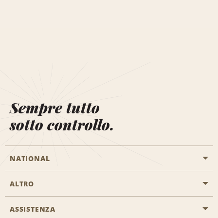
Sempre tutto
sotto controllo.
NATIONAL
ALTRO
Inizia una prenotazione
Emerald Club
ASSISTENZA
Offerte di lavoro