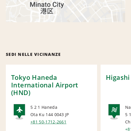
SEDI NELLE VICINANZE
Tokyo Haneda
Higashi
International Airport
(HND)
5 2 1 Haneda
Na
Ota Ku 144 0043
JP
5 
AIRPORT
NA
+81 50-1712-2661
Ch
+8