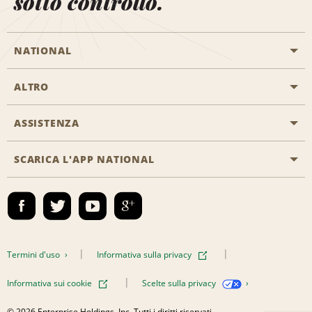
sotto controllo.
NATIONAL
ALTRO
Inizia una prenotazione
Emerald Club
ASSISTENZA
Offerte di lavoro
Programmi business
Mappa del sito
SCARICA L'APP NATIONAL
Accessibilità
Premi partner
Contatti
Emerald Club Accedi
Termini d'uso
Informativa sulla privacy
Informativa sui cookie
Scelte sulla privacy
© 2026 Enterprise Holdings, Inc. Tutti i diritti riservati