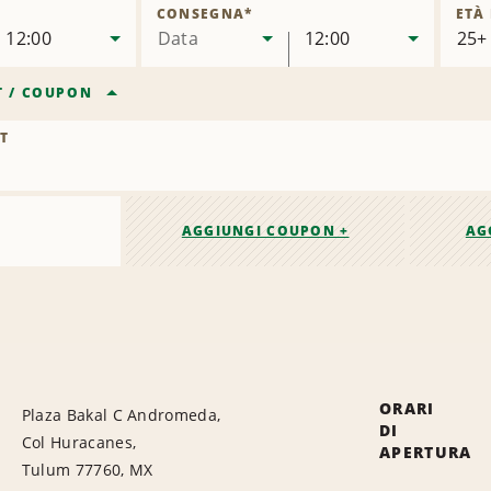
sede
CONSEGNA
*
ETÀ
12:00
Data
12:00
T
/
COUPON
T
AGGIUNGI COUPON +
AG
ORARI
Plaza Bakal C Andromeda,
DI
Col Huracanes,
APERTURA
Tulum 77760, MX