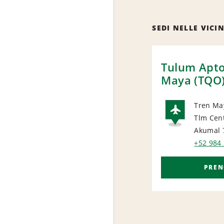
SEDI NELLE VICI
Tulum Apto
Maya (TQO
Tren Ma
Tlm Cen
AIRP
Akumal 
+52 984
PREN