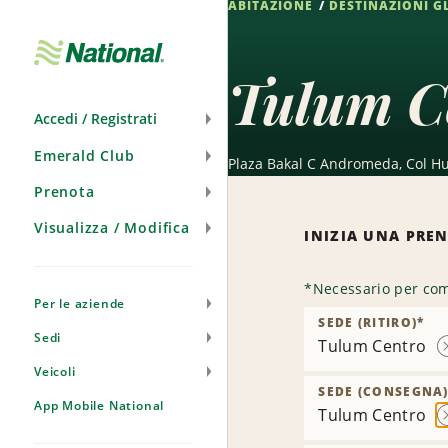
ABITAZIONE
DESTINAZIONI G
Salta
navigazione
Tulum Ce
Accedi / Registrati
Emerald Club
Plaza Bakal C Andromeda, Col H
Prenota
Visualizza / Modifica
INIZIA UNA PRE
*
Necessario per com
Per le aziende
SEDE (RITIRO)
*
Sedi
Tulum Centro
Veicoli
SEDE (CONSEGNA
App Mobile National
Tulum Centro