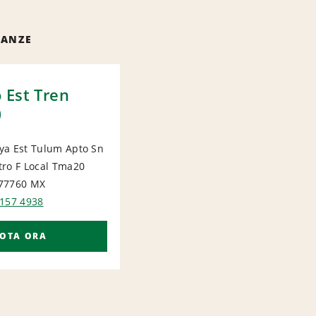
NANZE
 Est Tren
)
ya Est Tulum Apto Sn
tro F Local Tma20
ORT
77760
MX
 157 4938
OTA ORA