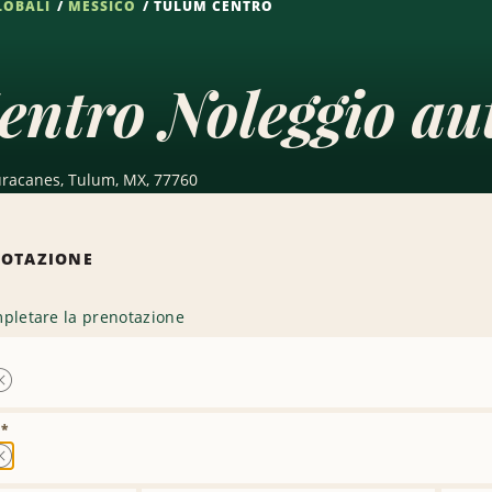
LOBALI
MESSICO
TULUM CENTRO
ntro Noleggio au
uracanes, Tulum, MX, 77760
NOTAZIONE
pletare la prenotazione
Rimuovi
sede
)
*
Rimuovi