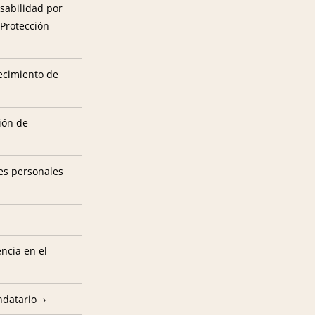
sabilidad por
 Protección
tecimiento de
ión de
es personales
encia en el
ndatario