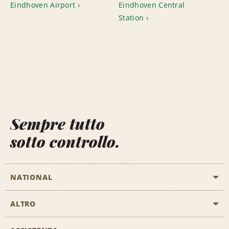
Eindhoven Airport
Eindhoven Central
Station
Sempre tutto
sotto controllo.
NATIONAL
ALTRO
Inizia una prenotazione
Emerald Club