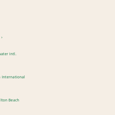
l
ater Intl.
 International
alton Beach