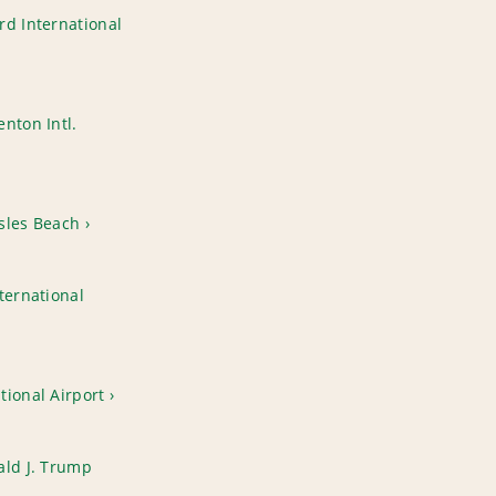
rd International
nton Intl.
sles Beach
ternational
tional Airport
ald J. Trump