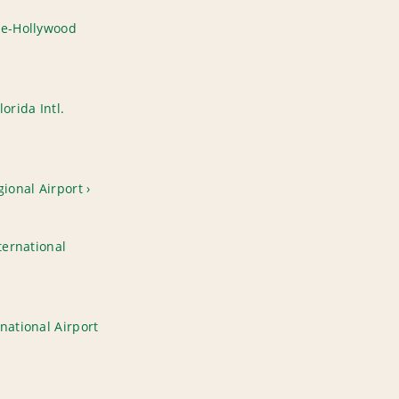
le-Hollywood
orida Intl.
gional Airport
ternational
national Airport