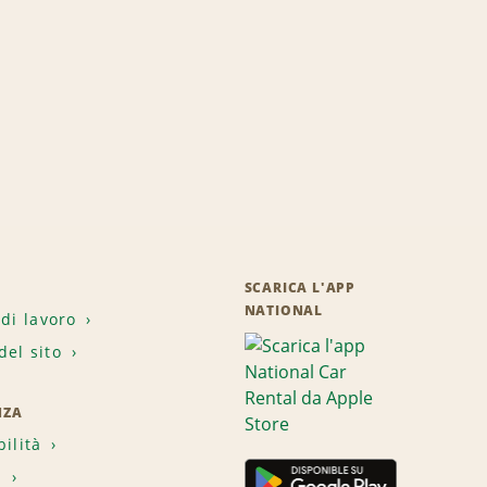
SCARICA L'APP
NATIONAL
 di lavoro
el sito
NZA
bilità
i