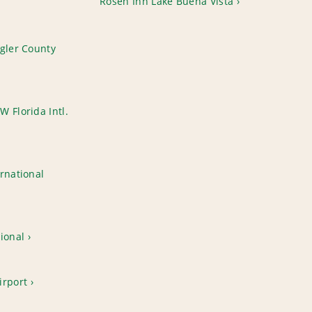
Rosen Inn Lake Buena Vista
agler County
 Florida Intl.
rnational
ional
irport