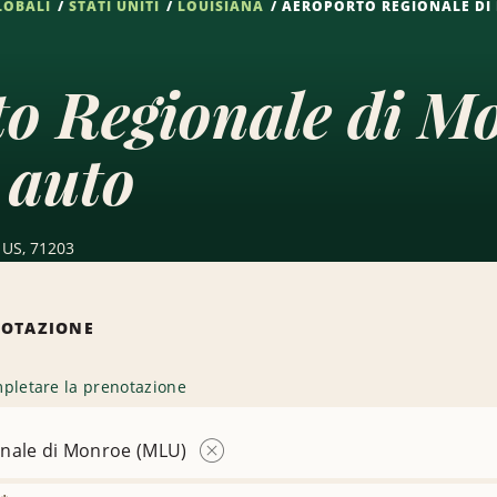
LOBALI
STATI UNITI
LOUISIANA
AEROPORTO REGIONALE DI
to Regionale di 
 auto
 US, 71203
NOTAZIONE
pletare la prenotazione
nale di Monroe (MLU)
Rimuovi
sede