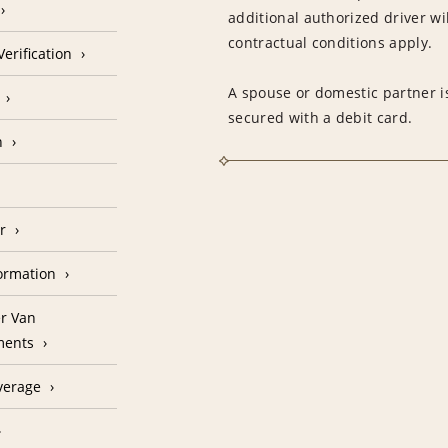
additional authorized driver wil
contractual conditions apply.
erification
A spouse or domestic partner is
secured with a debit card.
n
r
formation
r Van
ments
verage