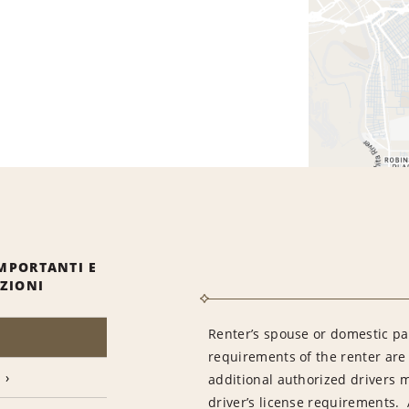
MPORTANTI E
IZIONI
Renter’s spouse or domestic pa
requirements of the renter are
additional authorized drivers 
driver’s license requirements. 