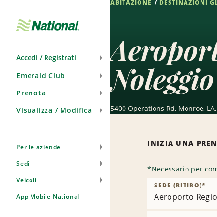
ABITAZIONE
DESTINAZIONI G
Salta
navigazione
Aeropor
Accedi / Registrati
Noleggio
Emerald Club
Prenota
5400 Operations Rd, Monroe, LA,
Visualizza / Modifica
INIZIA UNA PRE
Per le aziende
Sedi
*
Necessario per com
Veicoli
SEDE (RITIRO)
*
Aeroporto Regio
App Mobile National