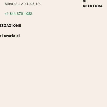
DI
Monroe, LA 71203, US
APERTURA
+1 844-370-1082
LIZZAZIONE
i orario di