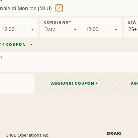
)
*
nale di Monroe (MLU)
Rimuovi
sede
CONSEGNA
*
ETÀ
12:00
Data
12:00
T
/
COUPON
T
AGGIUNGI COUPON +
AG
ORARI
5400 Operations Rd,