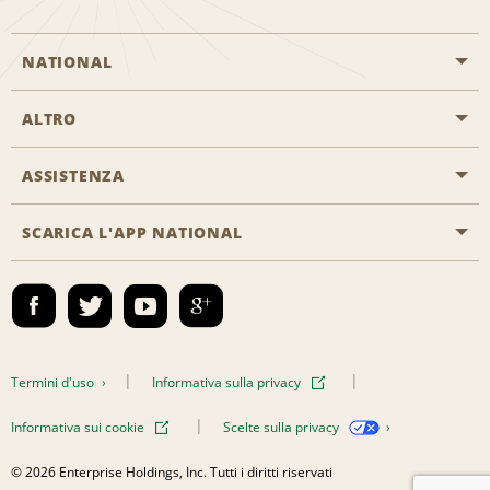
NATIONAL
ALTRO
Inizia una prenotazione
Emerald Club
ASSISTENZA
Offerte di lavoro
Programmi business
Mappa del sito
SCARICA L'APP NATIONAL
Accessibilità
Premi partner
Contatti
Emerald Club Accedi
Termini d'uso
Informativa sulla privacy
Informativa sui cookie
Scelte sulla privacy
© 2026 Enterprise Holdings, Inc. Tutti i diritti riservati