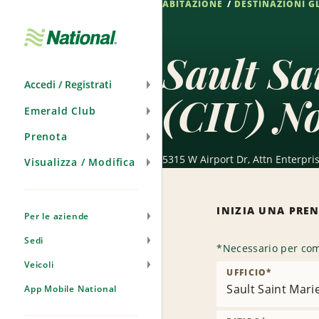
ABITAZIONE
DESTINAZIONI G
Salta
navigazione
Sault Sa
Accedi / Registrati
(CIU) No
Emerald Club
Prenota
5315 W Airport Dr, Attn Enterpri
Visualizza / Modifica
INIZIA UNA PRE
Per le aziende
Sedi
*
Necessario per com
Veicoli
UFFICIO
*
Sault Saint Mari
App Mobile National