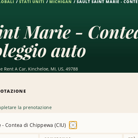
LOBALI
STATI UNITI
MICHIGAN
SAULT SAINT MARIE - CONTE
int Marie - Conte
leggio auto
se Rent A Car, Kincheloe, MI, US, 49788
NOTAZIONE
pletare la prenotazione
e - Contea di Chippewa (CIU)
Rimuovi
sede