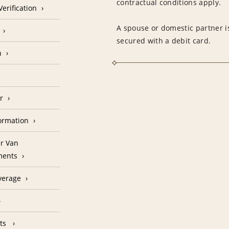
contractual conditions apply.
erification
A spouse or domestic partner is
secured with a debit card.
n
r
formation
r Van
ments
verage
nts