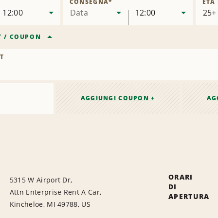
CONSEGNA
*
ETÀ
12:00
Data
12:00
T
/
COUPON
T
AGGIUNGI COUPON +
AG
ORARI
5315 W Airport Dr,
DI
Attn Enterprise Rent A Car,
APERTURA
Kincheloe, MI 49788, US