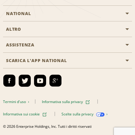
NATIONAL
ALTRO
Inizia una prenotazione
Emerald Club
ASSISTENZA
Offerte di lavoro
Programmi business
Mappa del sito
SCARICA L'APP NATIONAL
Accessibilità
Premi partner
Contatti
Emerald Club Accedi
Termini d'uso
Informativa sulla privacy
Informativa sui cookie
Scelte sulla privacy
© 2026 Enterprise Holdings, Inc. Tutti i diritti riservati