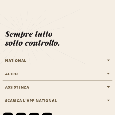
Sempre tutto
sotto controllo.
NATIONAL
ALTRO
Inizia una prenotazione
Emerald Club
ASSISTENZA
Offerte di lavoro
Programmi business
Mappa del sito
SCARICA L'APP NATIONAL
Accessibilità
Premi partner
Contatti