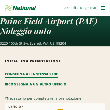
Salta
navigazione
Accedi / Registrati
Men
Paine Field Airport (PAE)
Noleggio auto
3220 100th St Sw, Everett, WA, US, 98204
INIZIA UNA PRENOTAZIONE
CONSEGNA ALLA STESSA SEDE
RICONSEGNA A UN ALTRO UFFICIO
*
Necessario per completare la prenotazione
UFFICIO
*