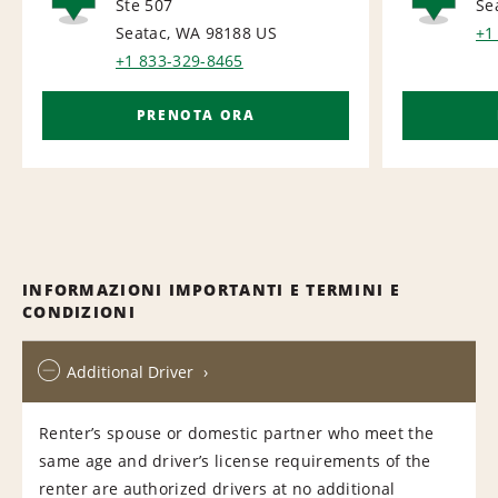
Ste 507
Se
AIRPORT
NA
Seatac, WA 98188
US
+1
+1 833-329-8465
PRENOTA ORA
INFORMAZIONI IMPORTANTI E TERMINI E
CONDIZIONI
Additional Driver
Renter’s spouse or domestic partner who meet the
same age and driver’s license requirements of the
renter are authorized drivers at no additional