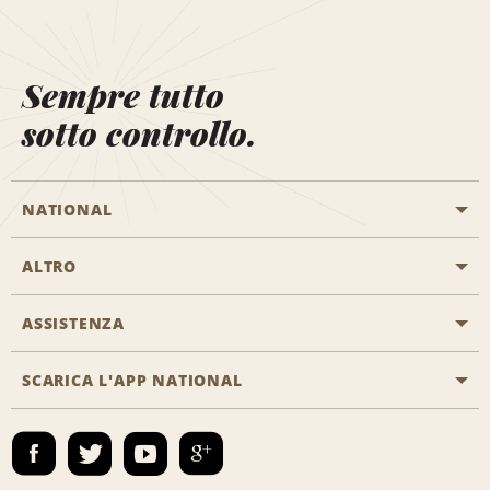
Sempre tutto
sotto controllo.
NATIONAL
ALTRO
Inizia una prenotazione
Emerald Club
ASSISTENZA
Offerte di lavoro
Programmi business
Mappa del sito
SCARICA L'APP NATIONAL
Accessibilità
Premi partner
Contatti
Emerald Club Accedi