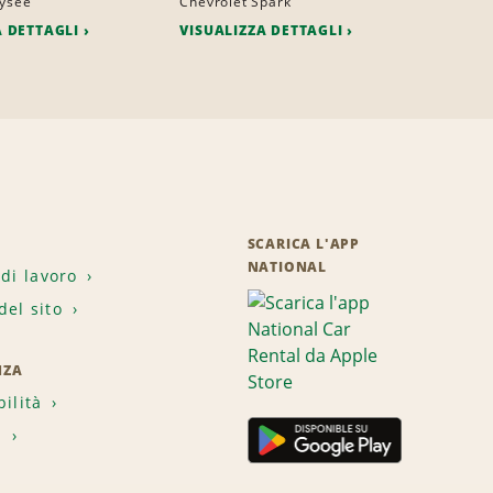
lysee
Chevrolet Spark
A DETTAGLI
VISUALIZZA DETTAGLI
SCARICA L'APP
NATIONAL
 di lavoro
el sito
NZA
bilità
i