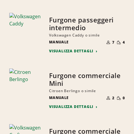
Furgone passeggeri
intermedio
Volkswagen Caddy o simile
NUMERO
QUANTI
MANUALE
DI
7
4
RIDOTTA
PERSONE
VISUALIZZA DETTAGLI
Furgone commerciale
Mini
Citroen Berlingo o simile
NUMERO
QUANTI
MANUALE
DI
2
0
RIDOTTA
PERSONE
VISUALIZZA DETTAGLI
Furgone commerciale