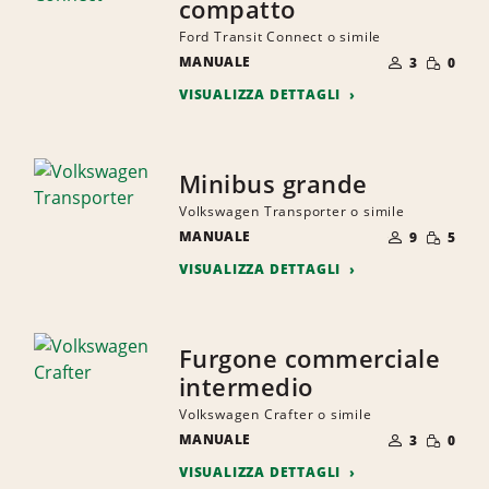
compatto
Ford Transit Connect o simile
NUMERO
QUANTI
MANUALE
DI
3
0
RIDOTTA
PERSONE
VISUALIZZA DETTAGLI
Minibus grande
Volkswagen Transporter o simile
NUMERO
QUANTI
MANUALE
DI
9
5
RIDOTTA
PERSONE
VISUALIZZA DETTAGLI
Furgone commerciale
intermedio
Volkswagen Crafter o simile
NUMERO
QUANTI
MANUALE
DI
3
0
RIDOTTA
PERSONE
VISUALIZZA DETTAGLI