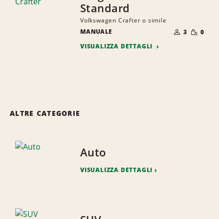
Standard
Volkswagen Crafter o simile
NUMERO
QUANTI
MANUALE
DI
3
0
RIDOTTA
PERSONE
VISUALIZZA DETTAGLI
ALTRE CATEGORIE
Auto
VISUALIZZA DETTAGLI