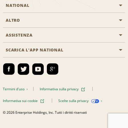
NATIONAL
ALTRO
Inizia una prenotazione
Emerald Club
ASSISTENZA
Offerte di lavoro
Programmi business
Mappa del sito
SCARICA L'APP NATIONAL
Accessibilità
Premi partner
Contatti
Emerald Club Accedi
Termini d'uso
Informativa sulla privacy
Informativa sui cookie
Scelte sulla privacy
© 2026 Enterprise Holdings, Inc. Tutti i diritti riservati