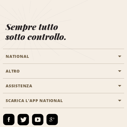
Sempre tutto
sotto controllo.
NATIONAL
ALTRO
Inizia una prenotazione
Emerald Club
ASSISTENZA
Offerte di lavoro
Programmi business
Mappa del sito
SCARICA L'APP NATIONAL
Accessibilità
Premi partner
Contatti
Emerald Club Accedi