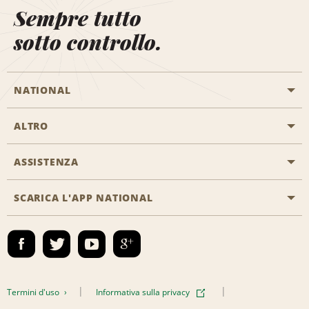
Sempre tutto
sotto controllo.
NATIONAL
ALTRO
Inizia una prenotazione
Emerald Club
ASSISTENZA
Offerte di lavoro
Programmi business
Mappa del sito
SCARICA L'APP NATIONAL
Accessibilità
Premi partner
Contatti
Emerald Club Accedi
Termini d'uso
Informativa sulla privacy