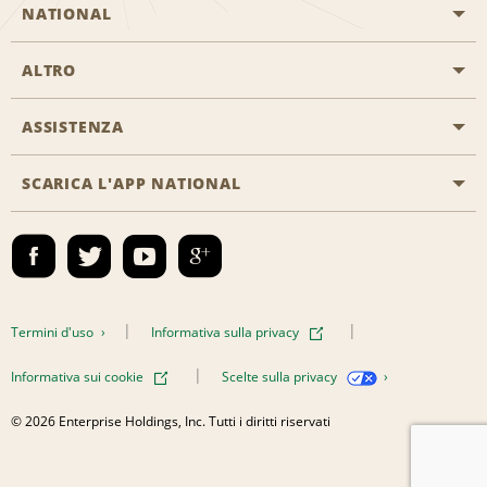
NATIONAL
ALTRO
Inizia una prenotazione
Emerald Club
ASSISTENZA
Offerte di lavoro
Programmi business
Mappa del sito
SCARICA L'APP NATIONAL
Accessibilità
Premi partner
Contatti
Emerald Club Accedi
Termini d'uso
Informativa sulla privacy
Informativa sui cookie
Scelte sulla privacy
© 2026 Enterprise Holdings, Inc. Tutti i diritti riservati