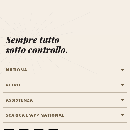
Sempre tutto
sotto controllo.
NATIONAL
ALTRO
Inizia una prenotazione
Emerald Club
ASSISTENZA
Offerte di lavoro
Programmi business
Mappa del sito
SCARICA L'APP NATIONAL
Accessibilità
Premi partner
Contatti