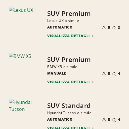
SUV Premium
Lexus UX o simile
NUMERO
QUANTI
AUTOMATICO
DI
5
3
RIDOTTA
PERSONE
VISUALIZZA DETTAGLI
SUV Premium
BMW X5 o simile
NUMERO
QUANTI
MANUALE
DI
5
4
RIDOTTA
PERSONE
VISUALIZZA DETTAGLI
SUV Standard
Hyundai Tucson o simile
NUMERO
QUANTI
AUTOMATICO
DI
5
4
RIDOTTA
PERSONE
VISUALIZZA DETTAGLI