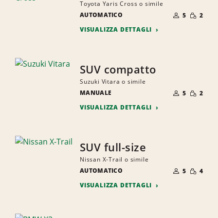
Toyota Yaris Cross o simile
NUMERO
QUANTI
AUTOMATICO
DI
5
2
RIDOTTA
PERSONE
VISUALIZZA DETTAGLI
SUV compatto
Suzuki Vitara o simile
NUMERO
QUANTI
MANUALE
DI
5
2
RIDOTTA
PERSONE
VISUALIZZA DETTAGLI
SUV full-size
Nissan X-Trail o simile
NUMERO
QUANTI
AUTOMATICO
DI
5
4
RIDOTTA
PERSONE
VISUALIZZA DETTAGLI