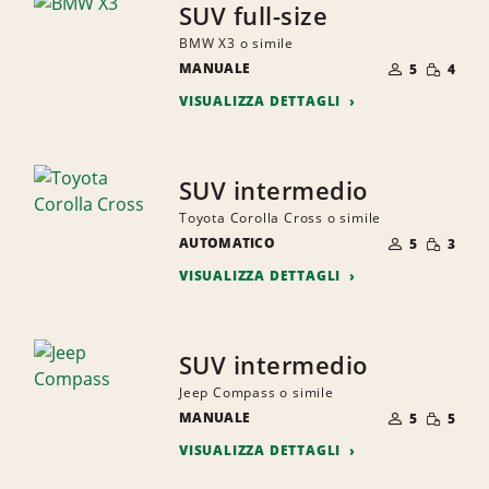
SUV full-size
BMW X3 o simile
NUMERO
QUANTI
MANUALE
DI
5
4
RIDOTTA
PERSONE
VISUALIZZA DETTAGLI
SUV intermedio
Toyota Corolla Cross o simile
NUMERO
QUANTI
AUTOMATICO
DI
5
3
RIDOTTA
PERSONE
VISUALIZZA DETTAGLI
SUV intermedio
Jeep Compass o simile
NUMERO
QUANTI
MANUALE
DI
5
5
RIDOTTA
PERSONE
VISUALIZZA DETTAGLI