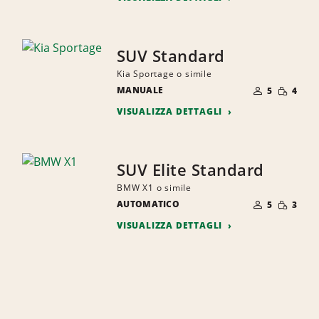
SUV Standard
Kia Sportage o simile
NUMERO
QUANTI
MANUALE
DI
5
4
RIDOTTA
PERSONE
VISUALIZZA DETTAGLI
SUV Elite Standard
BMW X1 o simile
NUMERO
QUANTI
AUTOMATICO
DI
5
3
RIDOTTA
PERSONE
VISUALIZZA DETTAGLI