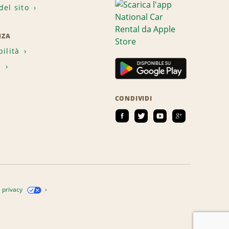
el sito
NZA
bilità
i
CONDIVIDI
a privacy