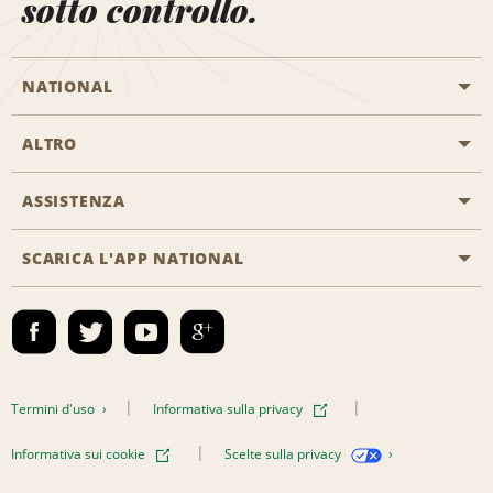
sotto controllo.
NATIONAL
ALTRO
Inizia una prenotazione
Emerald Club
ASSISTENZA
Offerte di lavoro
Programmi business
Mappa del sito
SCARICA L'APP NATIONAL
Accessibilità
Premi partner
Contatti
Emerald Club Accedi
Termini d'uso
Informativa sulla privacy
Informativa sui cookie
Scelte sulla privacy