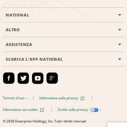
NATIONAL
ALTRO
Inizia una prenotazione
Emerald Club
ASSISTENZA
Offerte di lavoro
Programmi business
Mappa del sito
SCARICA L'APP NATIONAL
Accessibilità
Premi partner
Contatti
Emerald Club Accedi
Termini d'uso
Informativa sulla privacy
Informativa sui cookie
Scelte sulla privacy
© 2026 Enterprise Holdings, Inc. Tutti i diritti riservati