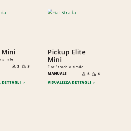
 Mini
Pickup Elite
Mini
o simile
NUMERO
QUANTITÀ
DI
2
3
Fiat Strada o simile
RIDOTTA
PERSONE
NUMERO
QUANTITÀ
MANUALE
DI
5
4
RIDOTTA
PERSONE
A DETTAGLI
VISUALIZZA DETTAGLI