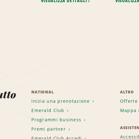
VISUALIZZA DETTAGLI
VISUALIZZ
utto
NATIONAL
ALTRO
Inizia una prenotazione
Offerte
Emerald Club
Mappa d
.
Programmi business
ASSISTE
Premi partner
Accessi
Emerald Club Accedi