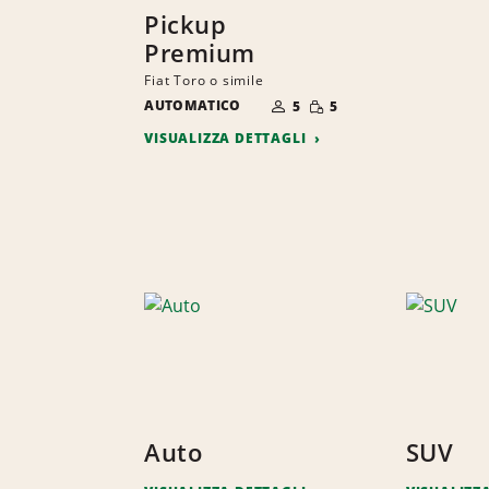
Pickup
Premium
Fiat Toro o simile
NUMERO
QUANTITÀ
AUTOMATICO
DI
5
5
RIDOTTA
PERSONE
VISUALIZZA DETTAGLI
E
Auto
SUV