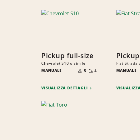
Pickup full-size
Pickup
Chevrolet S10 o simile
Fiat Strada 
NUMERO
QUANTITÀ
MANUALE
DI
MANUALE
5
4
RIDOTTA
PERSONE
VISUALIZZA DETTAGLI
VISUALIZZ