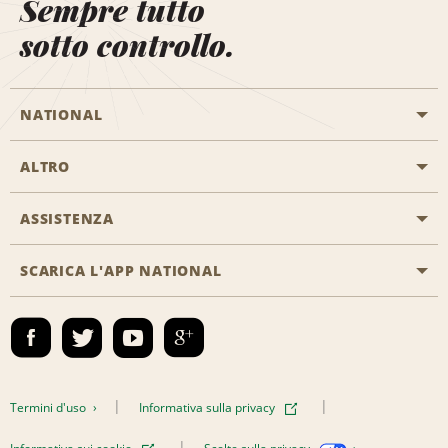
Sempre tutto
sotto controllo.
NATIONAL
ALTRO
Inizia una prenotazione
Emerald Club
ASSISTENZA
Offerte di lavoro
Programmi business
Mappa del sito
SCARICA L'APP NATIONAL
Accessibilità
Premi partner
Contatti
Emerald Club Accedi
Termini d'uso
Informativa sulla privacy