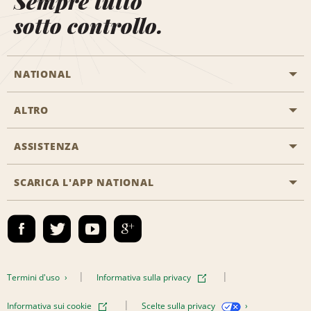
Sempre tutto
sotto controllo.
NATIONAL
ALTRO
Inizia una prenotazione
Emerald Club
ASSISTENZA
Offerte di lavoro
Programmi business
Mappa del sito
SCARICA L'APP NATIONAL
Accessibilità
Premi partner
Contatti
Emerald Club Accedi
Termini d'uso
Informativa sulla privacy
Informativa sui cookie
Scelte sulla privacy