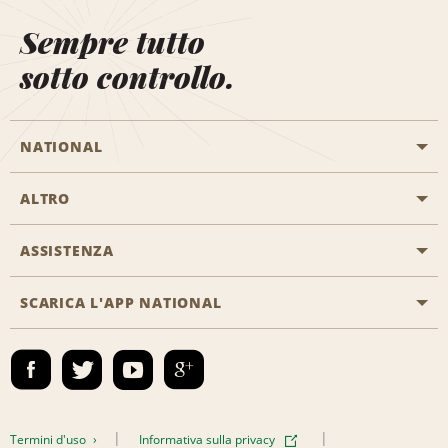
Sempre tutto
sotto controllo.
NATIONAL
ALTRO
Inizia una prenotazione
Emerald Club
ASSISTENZA
Offerte di lavoro
Programmi business
Mappa del sito
SCARICA L'APP NATIONAL
Accessibilità
Premi partner
Contatti
Emerald Club Accedi
Termini d'uso
Informativa sulla privacy