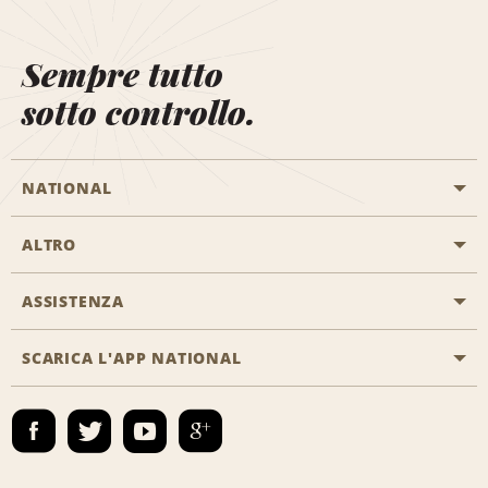
Sempre tutto
sotto controllo.
NATIONAL
ALTRO
Inizia una prenotazione
Emerald Club
ASSISTENZA
Offerte di lavoro
Programmi business
Mappa del sito
SCARICA L'APP NATIONAL
Accessibilità
Premi partner
Contatti
Emerald Club Accedi