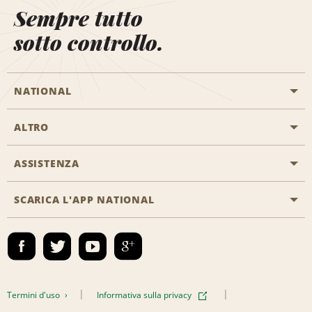
Sempre tutto
sotto controllo.
NATIONAL
ALTRO
Inizia una prenotazione
Emerald Club
ASSISTENZA
Offerte di lavoro
Programmi business
Mappa del sito
SCARICA L'APP NATIONAL
Accessibilità
Premi partner
Contatti
Emerald Club Accedi
Termini d'uso
Informativa sulla privacy