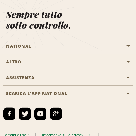
Sempre tutto
sotto controllo.
NATIONAL
ALTRO
Inizia una prenotazione
Emerald Club
ASSISTENZA
Offerte di lavoro
Programmi business
Mappa del sito
SCARICA L'APP NATIONAL
Accessibilità
Premi partner
Contatti
Emerald Club Accedi
Termini d'uso
Informativa sulla privacy