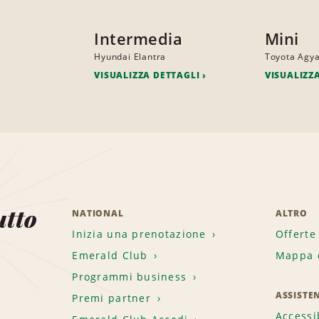
Intermedia
Mini
Hyundai Elantra
Toyota Agy
VISUALIZZA DETTAGLI
VISUALIZZ
utto
NATIONAL
ALTRO
Inizia una prenotazione
Offerte
Emerald Club
Mappa d
.
Programmi business
ASSISTE
Premi partner
Accessi