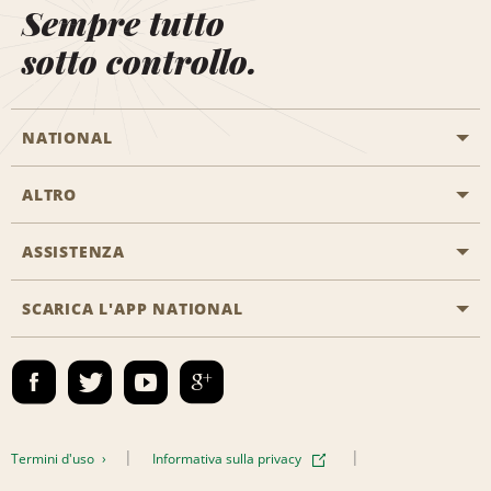
Sempre tutto
sotto controllo.
NATIONAL
ALTRO
Inizia una prenotazione
Emerald Club
ASSISTENZA
Offerte di lavoro
Programmi business
Mappa del sito
SCARICA L'APP NATIONAL
Accessibilità
Premi partner
Contatti
Emerald Club Accedi
Termini d'uso
Informativa sulla privacy