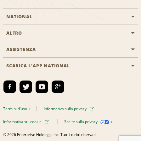
NATIONAL
ALTRO
Inizia una prenotazione
Emerald Club
ASSISTENZA
Offerte di lavoro
Programmi business
Mappa del sito
SCARICA L'APP NATIONAL
Accessibilità
Premi partner
Contatti
Emerald Club Accedi
Termini d'uso
Informativa sulla privacy
Informativa sui cookie
Scelte sulla privacy
© 2026 Enterprise Holdings, Inc. Tutti i diritti riservati