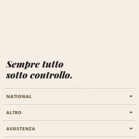
Sempre tutto
sotto controllo.
NATIONAL
ALTRO
Inizia una prenotazione
Emerald Club
ASSISTENZA
Offerte di lavoro
Programmi business