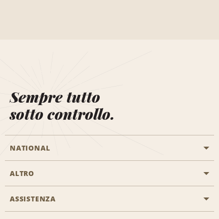
Sempre tutto
sotto controllo.
NATIONAL
ALTRO
Inizia una prenotazione
Emerald Club
ASSISTENZA
Offerte di lavoro
Programmi business